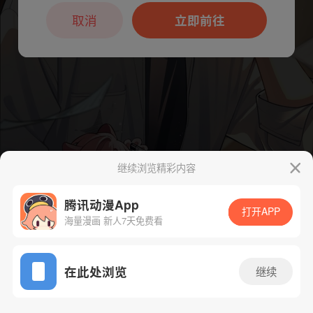
本章节仅支持App阅读，可打开App新用
户7天免费看
取消
立即前往
继续浏览精彩内容
腾讯动漫App
下一话
腾漫App免费看
打开APP
海量漫画 新人7天免费看
App免费看
在此处浏览
继续
58话 1/1