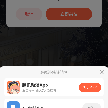
本章节仅支持App阅读，可打开App新用
户7天免费看
取消
立即前往
继续浏览精彩内容
腾讯动漫App
打开APP
海量漫画 新人7天免费看
App免费看
在此处浏览
继续