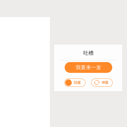
吐槽
我要来一发