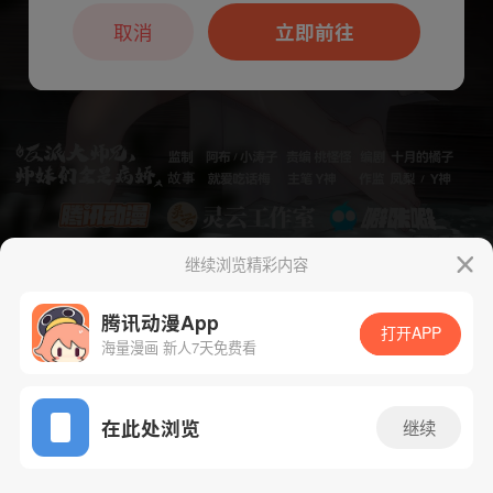
本章节仅支持App阅读，可打开App新用
户7天免费看
取消
立即前往
继续浏览精彩内容
下一话
腾漫App免费看
腾讯动漫App
打开APP
海量漫画 新人7天免费看
App免费看
在此处浏览
继续
96话 1/1