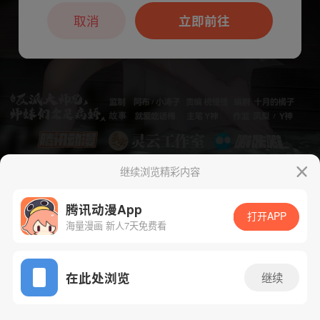
本章节仅支持App阅读，可打开App新用
户7天免费看
取消
立即前往
继续浏览精彩内容
下一话
腾漫App免费看
腾讯动漫App
打开APP
海量漫画 新人7天免费看
App免费看
在此处浏览
继续
205话 1/1