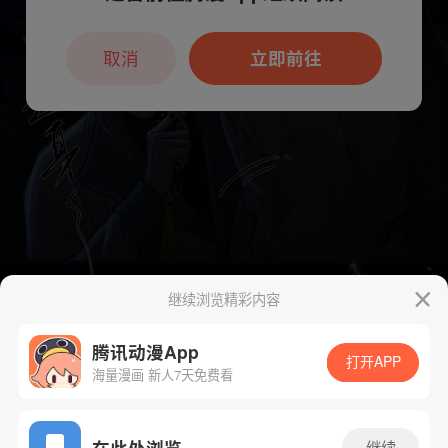
本章节仅支持App阅读，可打开App新用
户7天免费看
取消
立即前往
继续浏览精彩内容
腾讯动漫App
打开APP
海量漫画 新人7天免费看
App免费看
在此处浏览
继续