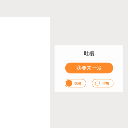
吐槽
我要来一发