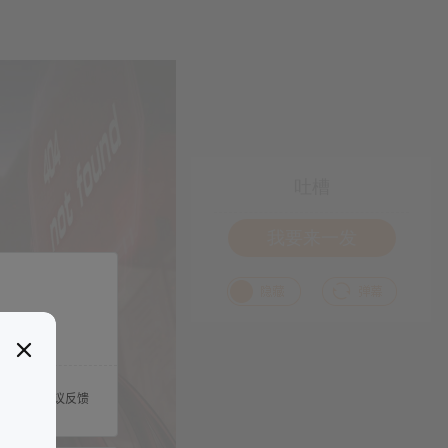
吐槽
我要来一发