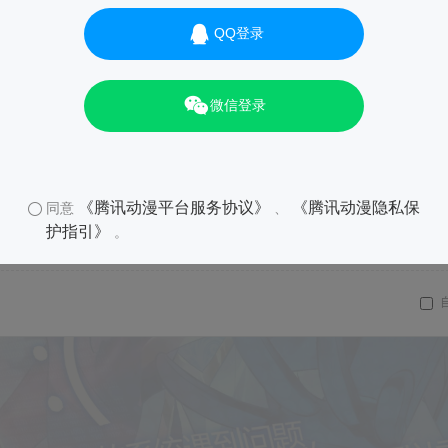
QQ登录
微信登录
《腾讯动漫平台服务协议》
《腾讯动漫隐私保
同意
、
护指引》
。