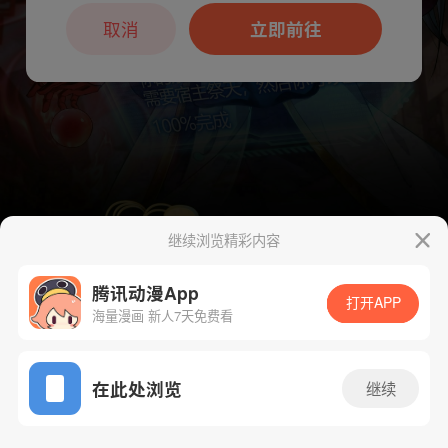
本章节仅支持App阅读，可打开App新用
户7天免费看
取消
立即前往
继续浏览精彩内容
腾讯动漫App
下一话
腾漫App免费看
打开APP
海量漫画 新人7天免费看
App免费看
在此处浏览
继续
72话 1/1