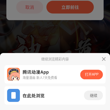
本章节仅支持App阅读，可打开App新用
户7天免费看
取消
立即前往
继续浏览精彩内容
腾讯动漫App
下一话
腾漫App免费看
打开APP
海量漫画 新人7天免费看
App免费看
在此处浏览
继续
44话 1/1