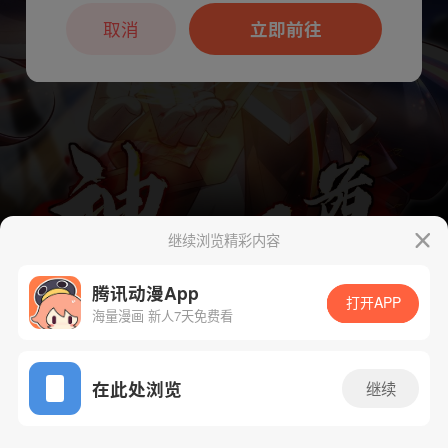
本章节仅支持App阅读，可打开App新用
户7天免费看
取消
立即前往
继续浏览精彩内容
腾讯动漫App
下一话
腾漫App免费看
打开APP
海量漫画 新人7天免费看
App免费看
在此处浏览
继续
86话 1/1