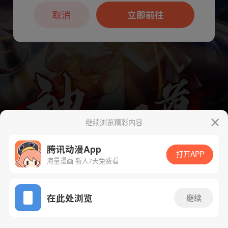
本章节仅支持App阅读，可打开App新用
户7天免费看
取消
立即前往
继续浏览精彩内容
腾讯动漫App
下一话
腾漫App免费看
打开APP
海量漫画 新人7天免费看
App免费看
在此处浏览
继续
55话 1/1