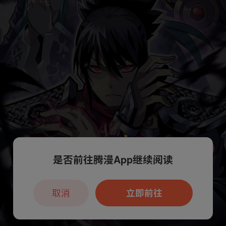
是否前往腾漫App继续阅读
本章节仅支持App阅读，可打开App新用
户7天免费看
取消
立即前往