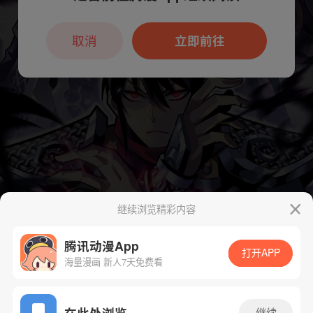
本章节仅支持App阅读，可打开App新用
户7天免费看
取消
立即前往
继续浏览精彩内容
腾讯动漫App
打开APP
海量漫画 新人7天免费看
App免费看
在此处浏览
继续