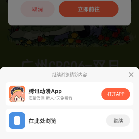
本章节仅支持App阅读，可打开App新用
户7天免费看
取消
立即前往
继续浏览精彩内容
腾讯动漫App
下一话
腾漫App免费看
打开APP
海量漫画 新人7天免费看
App免费看
在此处浏览
继续
23话 1/1