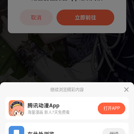
本章节仅支持App阅读，可打开App新用
户7天免费看
取消
立即前往
继续浏览精彩内容
腾讯动漫App
打开APP
海量漫画 新人7天免费看
App免费看
在此处浏览
继续