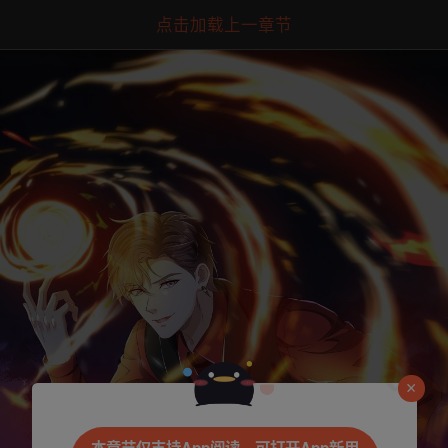
点击加载上一章节