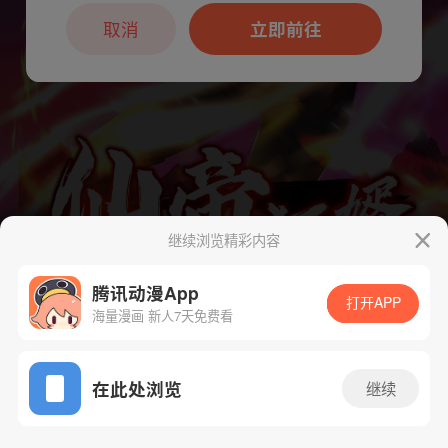
本章节仅支持App阅读，可打开App新用
户7天免费看
取消
立即前往
继续浏览精彩内容
腾讯动漫App
下一话
腾漫App免费看
打开APP
海量漫画 新人7天免费看
App免费看
在此处浏览
继续
48话 1/1