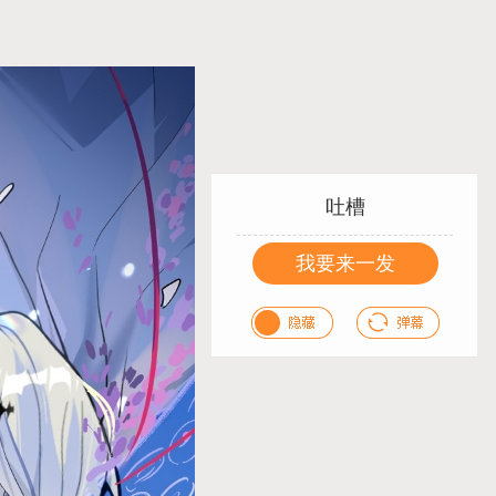
吐槽
我要来一发