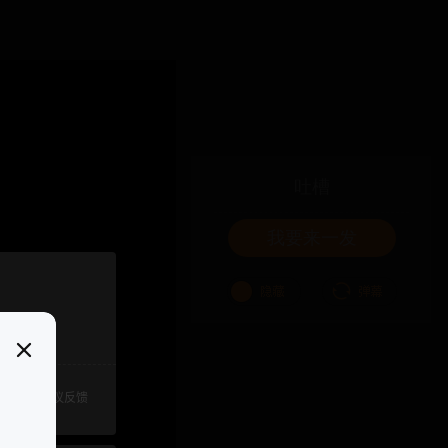
吐槽
我要来一发