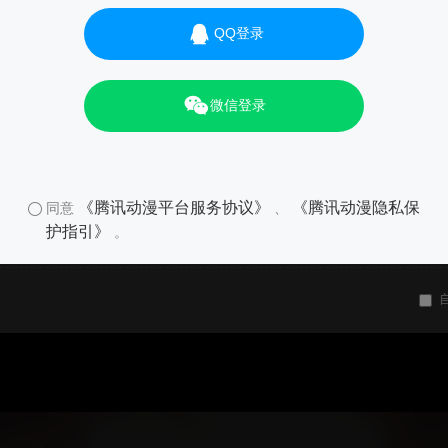
QQ登录
微信登录
《腾讯动漫平台服务协议》
《腾讯动漫隐私保
同意
、
护指引》
。