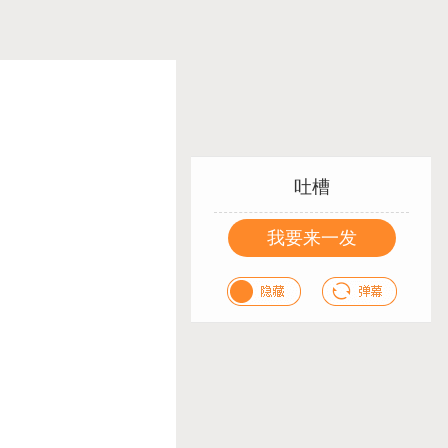
吐槽
我要来一发