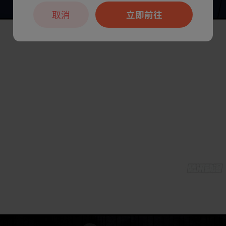
取消
立即前往