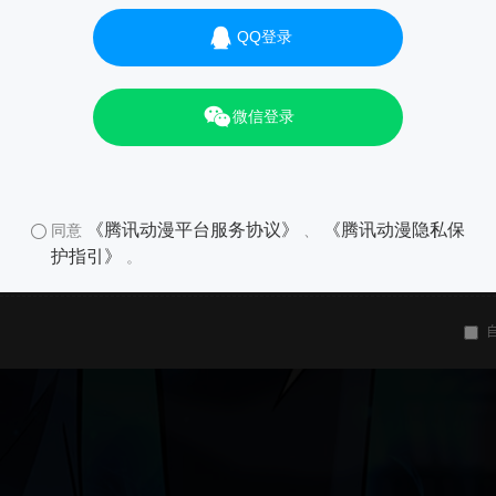
QQ登录
微信登录
《腾讯动漫平台服务协议》
《腾讯动漫隐私保
同意
、
护指引》
。