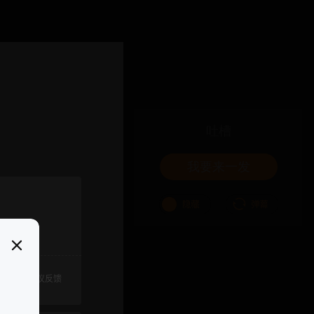
吐槽
我要来一发