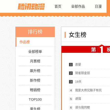
首页
全部作品
日漫
排行榜
女生榜
作品榜
全部榜单
月票榜
恶婴
1
飙升榜
铜雀锁金钗
2
新作榜
19天
3
畅销榜
我家大师兄脑子有坑
4
诱饵
TOP100
5
请与我同眠
6
男生榜