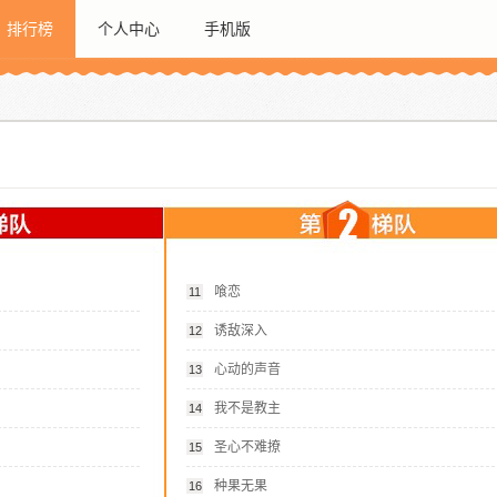
排行榜
个人中心
手机版
喰恋
11
诱敌深入
12
心动的声音
13
我不是教主
14
圣心不难撩
15
种果无果
16