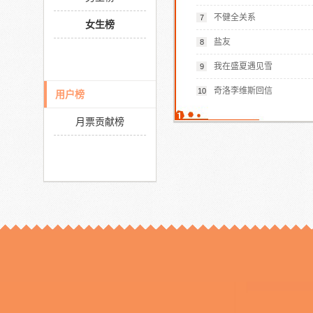
不健全关系
7
女生榜
盐友
8
我在盛夏遇见雪
9
奇洛李维斯回信
10
用户榜
月票贡献榜