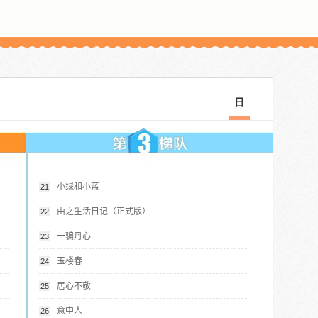
日
小绿和小蓝
21
由之生活日记（正式版）
22
一骗丹心
23
玉楼春
24
居心不敬
25
意中人
26