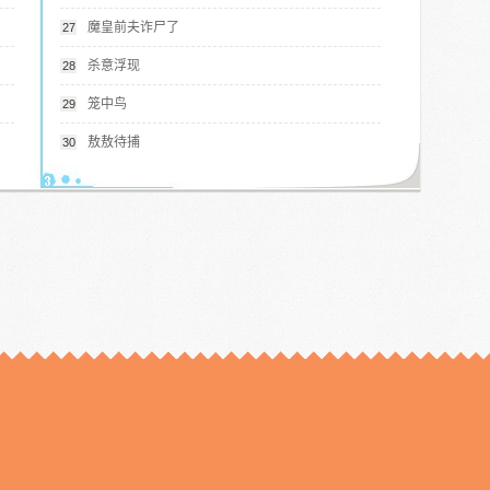
魔皇前夫诈尸了
27
杀意浮现
28
笼中鸟
29
敖敖待捕
30