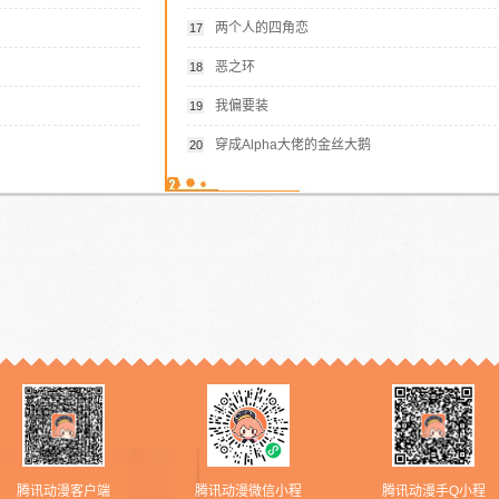
两个人的四角恋
17
恶之环
18
我偏要装
19
穿成Alpha大佬的金丝大鹅
20
腾讯动漫客户端
腾讯动漫微信小程
腾讯动漫手Q小程