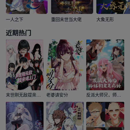
一人之下
重回末世当大佬
大象无形
近期热门
末世刚无敌提亲堵上门
老婆请安分
反派大师兄，师妹们全是病娇