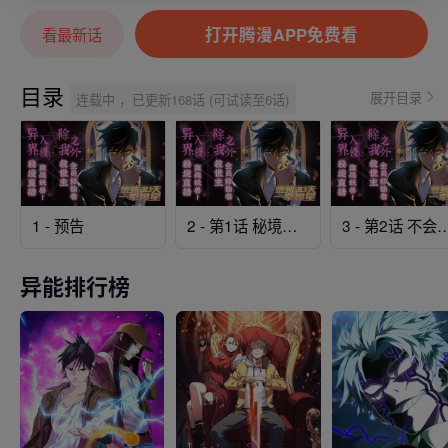
打开腾漫APP免费看
看最新话
目录
展开目录
连载中 ，已更新168话 (可试读至6话)
1 - 预告
2 - 第1话 秘境之门
3 - 第2话 不会修仙
异能排行榜