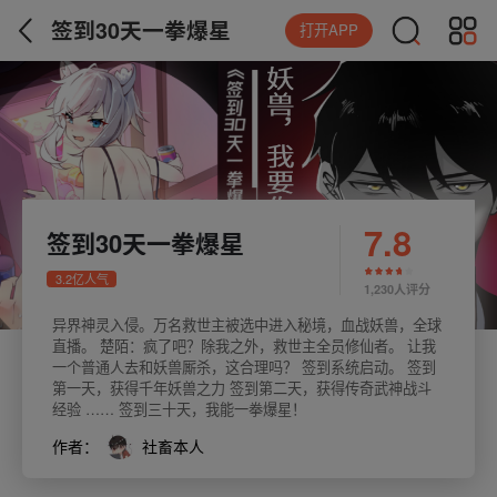
签到30天一拳爆星
打开APP
7.8
签到30天一拳爆星
3.2亿人气
1,230人评分
异界神灵入侵。万名救世主被选中进入秘境，血战妖兽，全球
直播。 楚陌：疯了吧？除我之外，救世主全员修仙者。 让我
一个普通人去和妖兽厮杀，这合理吗？ 签到系统启动。 签到
第一天，获得千年妖兽之力 签到第二天，获得传奇武神战斗
经验 …… 签到三十天，我能一拳爆星！
作者：
社畜本人