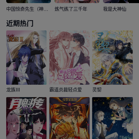
中国惊奇先生（神鬼七杀令）
炼气练了三千年
我是大神仙
近期热门
龙族Ⅲ
霸道总裁轻点爱
灵契