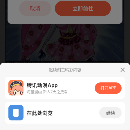
本章节仅支持App阅读，可打开App新用
户7天免费看
取消
立即前往
继续浏览精彩内容
下一话
腾漫App免费看
腾讯动漫App
打开APP
海量漫画 新人7天免费看
App免费看
在此处浏览
继续
155话 1/1