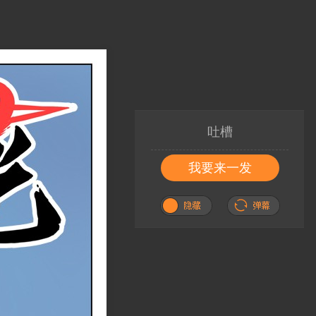
吐槽
我要来一发