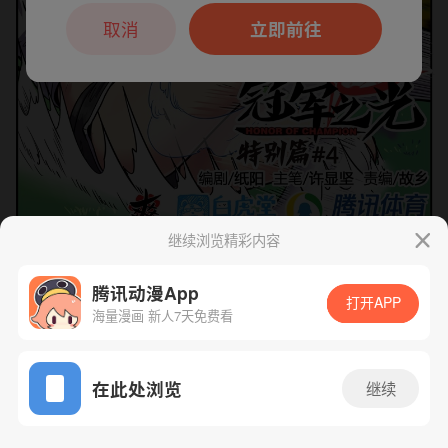
本章节仅支持App阅读，可打开App新用
户7天免费看
取消
立即前往
继续浏览精彩内容
腾讯动漫App
下一话
腾漫App免费看
打开APP
海量漫画 新人7天免费看
App免费看
在此处浏览
继续
211话 1/1