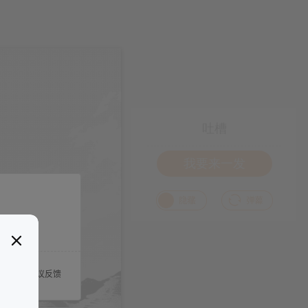
吐槽
我要来一发