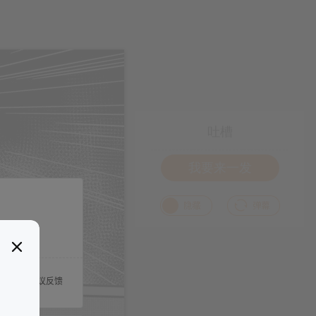
吐槽
我要来一发