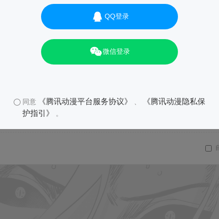
QQ登录
微信登录
《腾讯动漫平台服务协议》
《腾讯动漫隐私保
同意
、
护指引》
。