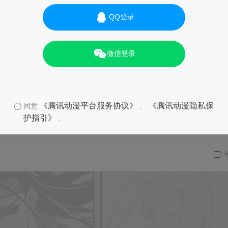
QQ登录
微信登录
《腾讯动漫平台服务协议》
《腾讯动漫隐私保
同意
、
护指引》
。