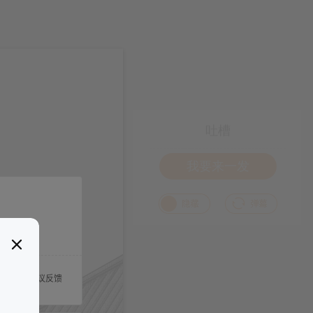
吐槽
我要来一发