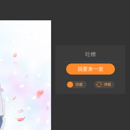
吐槽
我要来一发