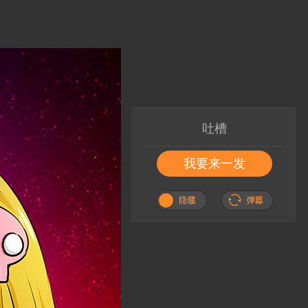
吐槽
我要来一发