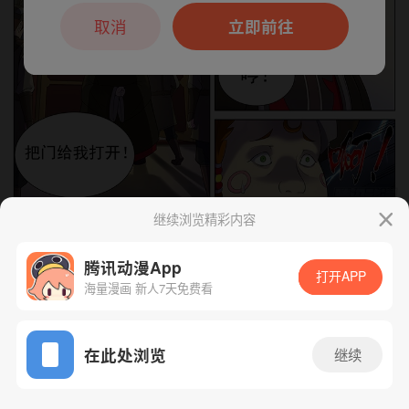
本章节仅支持App阅读，可打开App新用
户7天免费看
取消
立即前往
继续浏览精彩内容
下一话
腾漫App免费看
腾讯动漫App
打开APP
海量漫画 新人7天免费看
App免费看
在此处浏览
继续
65话 1/1