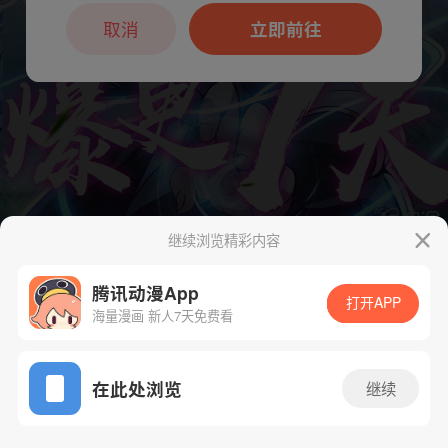
本章节仅支持App阅读，可打开App新用
户7天免费看
取消
立即前往
继续浏览精彩内容
腾讯动漫App
打开APP
海量漫画 新人7天免费看
App免费看
在此处浏览
继续
94话 1/1