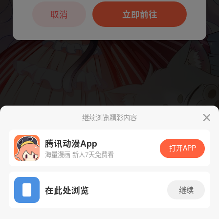
本章节仅支持App阅读，可打开App新用
户7天免费看
取消
立即前往
继续浏览精彩内容
腾讯动漫App
下一话
腾漫App免费看
打开APP
海量漫画 新人7天免费看
App免费看
在此处浏览
继续
100话 1/1