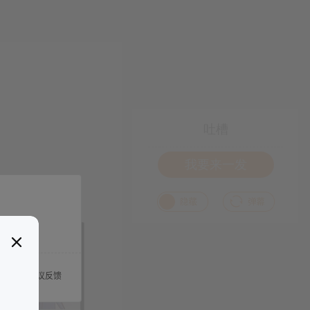
吐槽
我要来一发