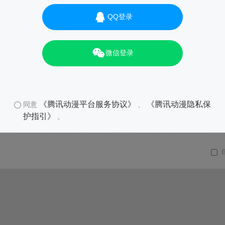
QQ登录
微信登录
《腾讯动漫平台服务协议》
《腾讯动漫隐私保
同意
、
护指引》
。