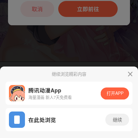
本章节仅支持App阅读，可打开App新用
户7天免费看
取消
立即前往
继续浏览精彩内容
下一话
腾漫App免费看
腾讯动漫App
打开APP
海量漫画 新人7天免费看
App免费看
在此处浏览
继续
149话 1/1