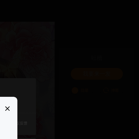
吐槽
我要来一发