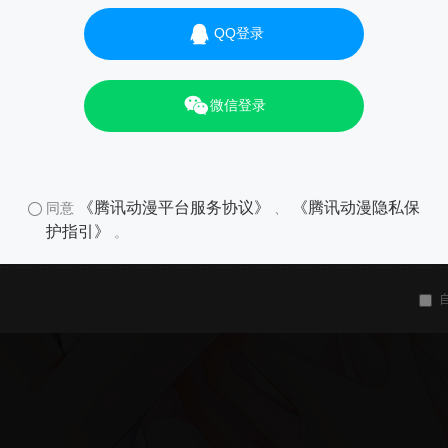
QQ登录
微信登录
《腾讯动漫平台服务协议》
《腾讯动漫隐私保
同意
、
护指引》
。