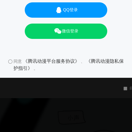
QQ登录
微信登录
《腾讯动漫平台服务协议》
《腾讯动漫隐私保
同意
、
护指引》
。