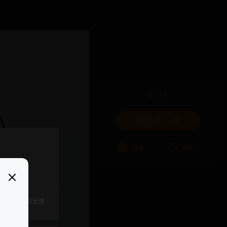
吐槽
我要来一发