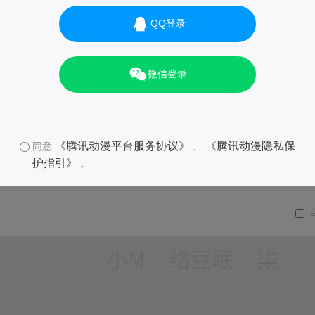
QQ登录
微信登录
《腾讯动漫平台服务协议》
《腾讯动漫隐私保
同意
、
护指引》
。