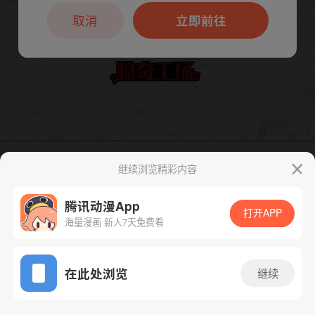
本章节仅支持App阅读，可打开App新用
户7天免费看
取消
立即前往
继续浏览精彩内容
下一话
腾漫App免费看
腾讯动漫App
打开APP
海量漫画 新人7天免费看
App免费看
在此处浏览
继续
147话 1/1