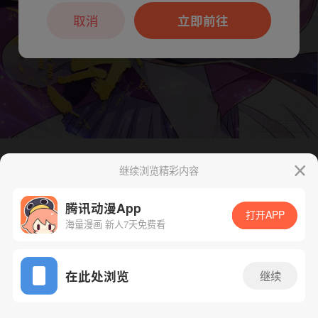
本章节仅支持App阅读，可打开App新用
户7天免费看
取消
立即前往
继续浏览精彩内容
下一话
腾漫App免费看
腾讯动漫App
打开APP
海量漫画 新人7天免费看
App免费看
在此处浏览
继续
72话 1/1