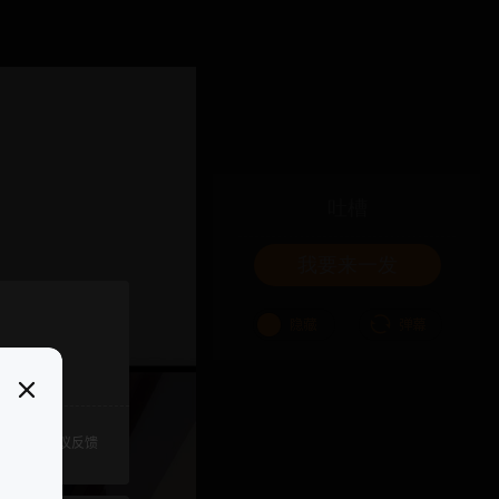
吐槽
我要来一发