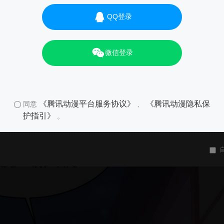
QQ登录
微信登录
《腾讯动漫平台服务协议》
《腾讯动漫隐私保
同意
、
护指引》
。