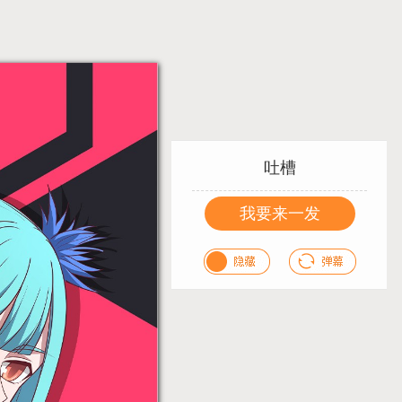
吐槽
我要来一发