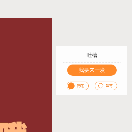
吐槽
我要来一发