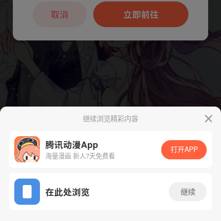
本章节仅支持App阅读，可打开App新用
户7天免费看
取消
立即前往
继续浏览精彩内容
腾讯动漫App
下一话
腾漫App免费看
打开APP
海量漫画 新人7天免费看
App免费看
在此处浏览
继续
70话 1/1