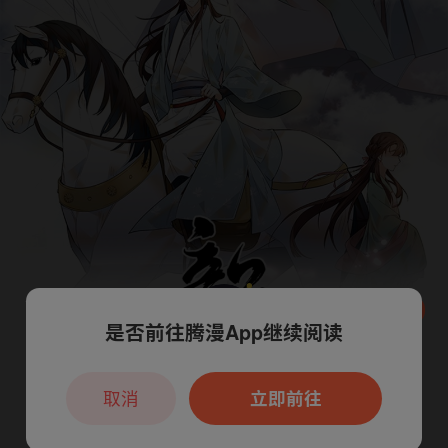
是否前往腾漫App继续阅读
本章节仅支持App阅读，可打开App新用
户7天免费看
取消
立即前往