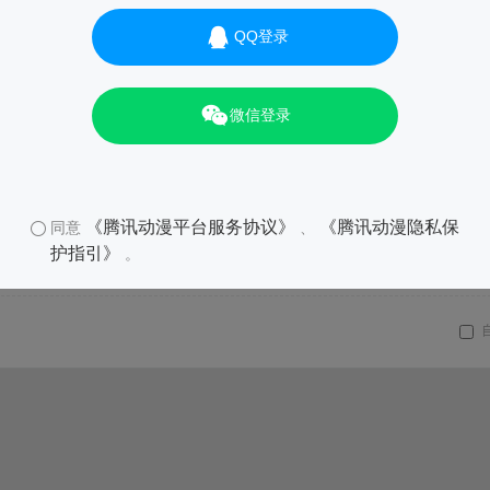
QQ登录
微信登录
《腾讯动漫平台服务协议》
《腾讯动漫隐私保
同意
、
护指引》
。