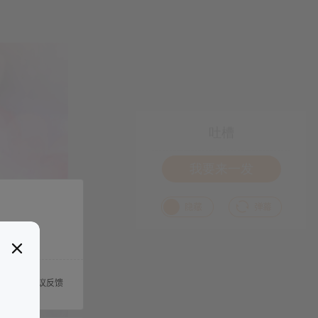
吐槽
我要来一发